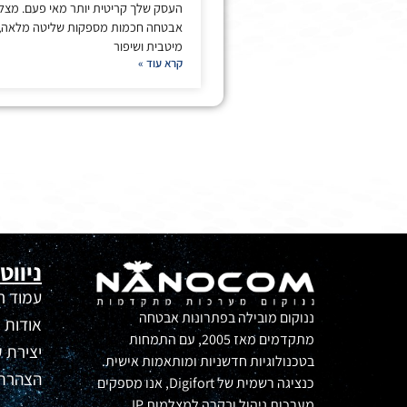
העסק שלך קריטית יותר מאי פעם. מצל
אבטחה חכמות מספקות שליטה מלאה, 
מיטבית ושיפור
קרא עוד »
ניווט
עמוד ר
ננוקום מובילה בפתרונות אבטחה
אודות
מתקדמים מאז 2005, עם התמחות
יצירת 
בטכנולוגיות חדשניות ומותאמות אישית.
הצהרת 
כנציגה רשמית של Digifort, אנו מספקים
מערכות ניהול ובקרה למצלמות IP