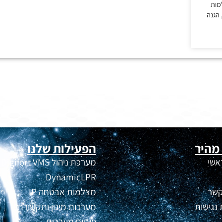
מות
הגנה
 מהיר
הפעילות שלנו
אשי
מערכת ניהול Digifort VMS
DynamicLPR
קשר
מצלמות אבטחה IP
נגישות
מערכות מיגון ותקשורת
פיתוח מערכות