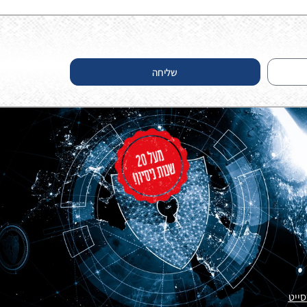
שליחה
סייט