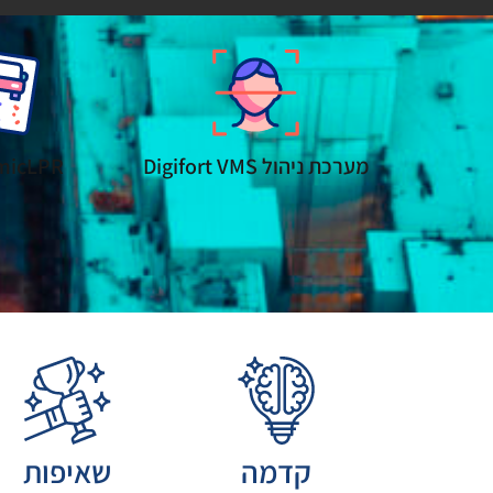
מערכת ניהול Digifort VMS
micLPR
קדמה
שאיפות