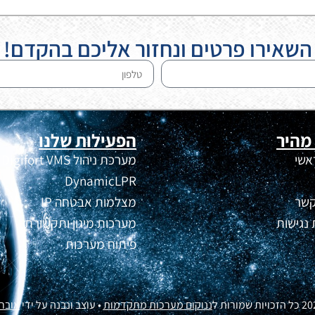
השאירו פרטים ונחזור אליכם בהקדם!
 מהיר
הפעילות שלנו
אשי
מערכת ניהול Digifort VMS
DynamicLPR
קשר
מצלמות אבטחה IP
נגישות
מערכות מיגון ותקשורת
פיתוח מערכות
ננוקום מערכות מתקדמות
• עוצב ונבנה על ידי
אובר